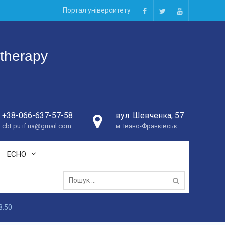
Портал університету
facebook
twitter
youtube
otherapy
+38-066-637-57-58
вул. Шевченка, 57
cbt.pu.if.ua@gmail.com
м. Івано-Франківськ
ECHO
Пошук:
8.50