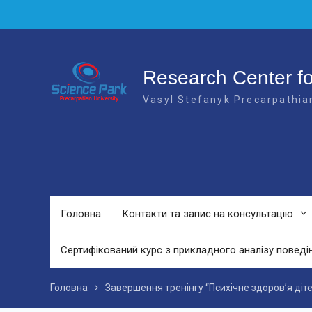
Перейти
до
вмісту
Research Center f
Vasyl Stefanyk Precarpathian
Головна
Контакти та запис на консультацію
Сертифікований курс з прикладного аналізу поведі
Головна
Завершення тренінгу “Психічне здоров’я діте