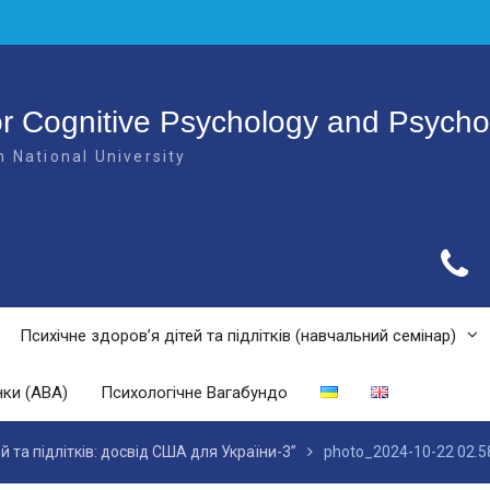
or Cognitive Psychology and Psych
 National University
Психічне здоров’я дітей та підлітків (навчальний семінар)
нки (ABA)
Психологічне Вагабундо
й та підлітків: досвід США для України-3”
photo_2024-10-22 02.5